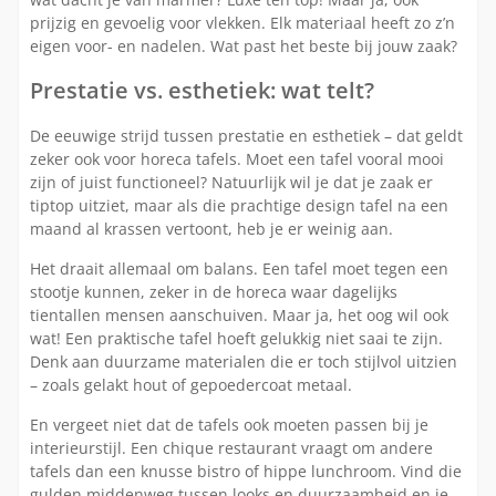
prijzig en gevoelig voor vlekken. Elk materiaal heeft zo z’n
eigen voor- en nadelen. Wat past het beste bij jouw zaak?
Prestatie vs. esthetiek: wat telt?
De eeuwige strijd tussen prestatie en esthetiek – dat geldt
zeker ook voor horeca tafels. Moet een tafel vooral mooi
zijn of juist functioneel? Natuurlijk wil je dat je zaak er
tiptop uitziet, maar als die prachtige design tafel na een
maand al krassen vertoont, heb je er weinig aan.
Het draait allemaal om balans. Een tafel moet tegen een
stootje kunnen, zeker in de horeca waar dagelijks
tientallen mensen aanschuiven. Maar ja, het oog wil ook
wat! Een praktische tafel hoeft gelukkig niet saai te zijn.
Denk aan duurzame materialen die er toch stijlvol uitzien
– zoals gelakt hout of gepoedercoat metaal.
En vergeet niet dat de tafels ook moeten passen bij je
interieurstijl. Een chique restaurant vraagt om andere
tafels dan een knusse bistro of hippe lunchroom. Vind die
gulden middenweg tussen looks en duurzaamheid en je