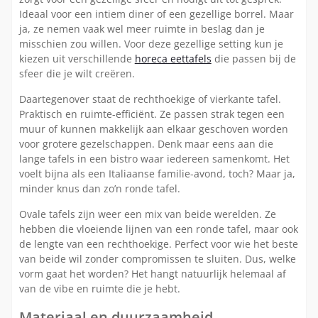
Ideaal voor een intiem diner of een gezellige borrel. Maar
ja, ze nemen vaak wel meer ruimte in beslag dan je
misschien zou willen. Voor deze gezellige setting kun je
kiezen uit verschillende
horeca eettafels
die passen bij de
sfeer die je wilt creëren.
Daartegenover staat de rechthoekige of vierkante tafel.
Praktisch en ruimte-efficiënt. Ze passen strak tegen een
muur of kunnen makkelijk aan elkaar geschoven worden
voor grotere gezelschappen. Denk maar eens aan die
lange tafels in een bistro waar iedereen samenkomt. Het
voelt bijna als een Italiaanse familie-avond, toch? Maar ja,
minder knus dan zo’n ronde tafel.
Ovale tafels zijn weer een mix van beide werelden. Ze
hebben die vloeiende lijnen van een ronde tafel, maar ook
de lengte van een rechthoekige. Perfect voor wie het beste
van beide wil zonder compromissen te sluiten. Dus, welke
vorm gaat het worden? Het hangt natuurlijk helemaal af
van de vibe en ruimte die je hebt.
Materiaal en duurzaamheid