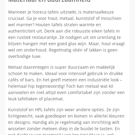
Wanneer je horeca tafels uitzoekt, is materiaalkeuze
cruciaal. Ga je voor hout, metaal, kunststof of misschien
wel marmer? Houten tafels stralen warmte en
authenticiteit uit. Denk aan die robuuste eiken tafels in
een rustiek restaurantje. Ze nodigen uit om urenlang te
blijven hangen met een goed glas wijn. Maar, hout vraagt
wel om onderhoud. Regelmatig oliën of lakken is geen
overbodige luxe.
Metaal daarentegen is super duurzaam en makkelijk
schoon te maken. Ideaal voor intensief gebruik in drukke
cafés of bars. En het geeft meteen een industriële look –
helemaal hip tegenwoordig! Toch kan metaal wat kil
aanvoelen en niet altijd even comfortabel zijn zonder een
leuk tafellaken of placemat.
Kunststof en HPL-tafels zijn weer andere opties. Ze zijn
lichtgewicht, vaak goedkoper en komen in allerlei kleuren
en designs. Handig als je regelmatig van inrichting wilt
wisselen zonder meteen diep in de buidel te tasten. En
wat dacht je van marmer? Luxe ten top! Maar ja, ook