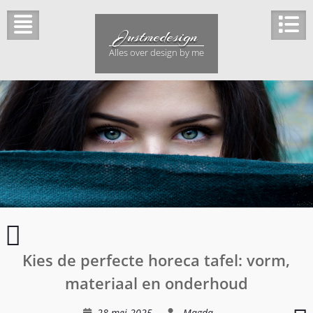
Ga
naar
Justmedesign
de
inhoud
Alles over design by me
Hoe
je
Kies de perfecte horeca tafel: vorm,
energiekosten
kunt
materiaal en onderhoud
verlagen
met
28 mei 2025
Magda