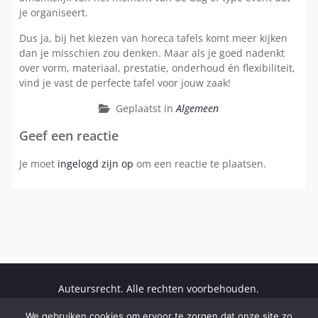
je organiseert.
Dus ja, bij het kiezen van horeca tafels komt meer kijken
dan je misschien zou denken. Maar als je goed nadenkt
over vorm, materiaal, prestatie, onderhoud én flexibiliteit,
vind je vast de perfecte tafel voor jouw zaak!
Geplaatst in
Algemeen
Geef een reactie
Je moet
ingelogd zijn op
om een reactie te plaatsen.
Auteursrecht. Alle rechten voorbehouden.
Fashion
Beauty
Gezondheid
Vrije tijd
We gebruiken cookies om ervoor te zorgen dat onze site zo