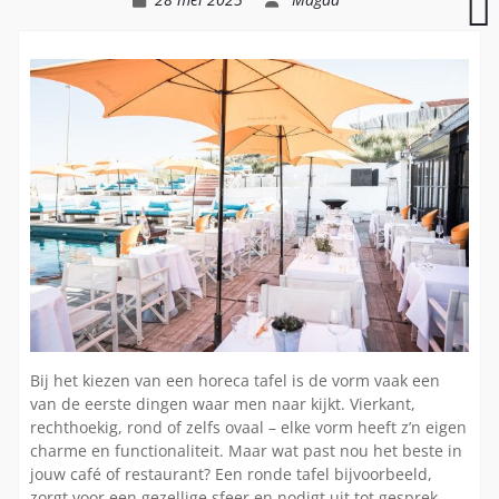
dynamische
k
contracten
v
j
c
v
Bij het kiezen van een horeca tafel is de vorm vaak een
van de eerste dingen waar men naar kijkt. Vierkant,
rechthoekig, rond of zelfs ovaal – elke vorm heeft z’n eigen
charme en functionaliteit. Maar wat past nou het beste in
jouw café of restaurant? Een ronde tafel bijvoorbeeld,
zorgt voor een gezellige sfeer en nodigt uit tot gesprek.