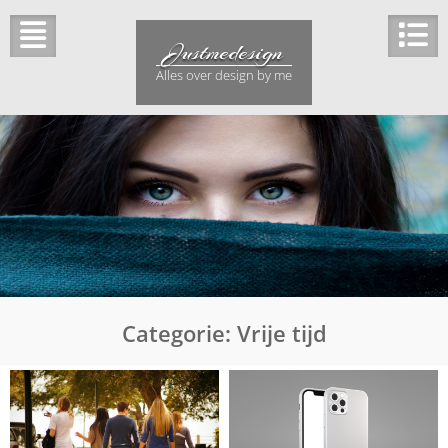
Ga
naar
Justmedesign
de
inhoud
Alles over design by me
Categorie:
Vrije tijd